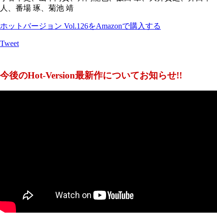
人、番場 琢、菊池 靖
ホットバージョン Vol.126をAmazonで購入する
Tweet
今後のHot-Version最新作についてお知らせ!!