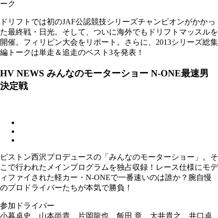
ーク
ドリフトでは初のJAF公認競技シリーズチャンピオンがかかっ
た最終戦・日光。そして、ついに海外でもドリフトマッスルを
開催。フィリピン大会をリポート。さらに、2013シリーズ総集
編トークは単走＆追走のベスト3を発表！
HV NEWS みんなのモーターショー N-ONE最速男
決定戦
ピストン西沢プロデュースの「みんなのモーターショー」。そ
こで行われたメインプログラムを独占収録！レース仕様にモデ
ィファイされた軽カー・N-ONEで一番速いのは誰か？腕自慢
のプロドライバーたちが本気で勝負！
参加ドライバー
小暮卓史、山本尚貴、片岡龍也、飯田 章、大井貴之、井口卓