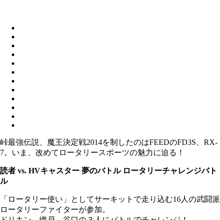
峠最強伝説、魔王決定戦2014を制したのはFEEDのFD3S、RX-
7。いま、改めてロータリースポーツの魅力に迫る！
読者 vs. HVキャスター 夢のバトル ロータリーチャレンジバト
ル
「ロータリー使い」としてサーキットで走り込む16人の武闘派
ロータリーファイターが参加。
ドリキン、織戸、谷口の３人にバトルでチャレンジ！